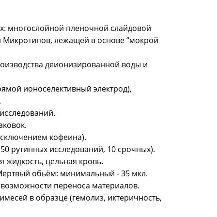
ях: многослойной пленочной слайдoвой
ии Микротипов, лежащей в основе “мокрой
роизводства деионизированной воды и
ямой ионоселективный электрод),
.
 исследований.
аковок.
исключением кофеина).
50 рутинных исследований, 10 срочных).
я жидкость, цельная кровь.
 Мертвый обьём: минимальный - 35 мкл.
возможности переноса материалов.
месей в образце (гемолиз, иктеричность,