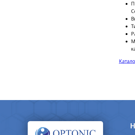
П
C
В
Т
Р
М
к
Каталог
Н