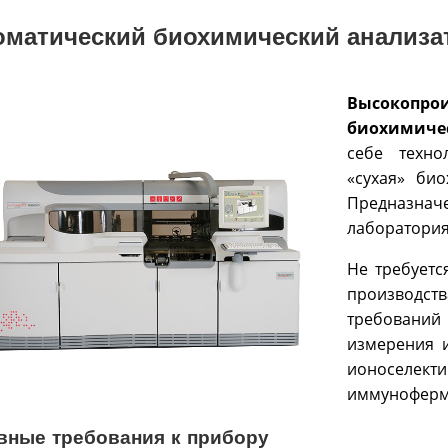
оматический биохимический анализа
Высокопр
биохимичес
себе техно
«сухая» био
Предназна
лабораториях
Не требуетс
производст
требований
измерения 
ионоселект
иммуноферме
вные требования к прибору