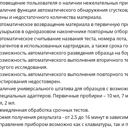
повещение пользователя о наличии нежелательных при
аличие функции автоматического обнаружения сгустков, 
ены и недостаточного количества материала.
втоматическое возвращение материала в первичную про
узырьков в одноразовом наконечнике повторным отбор
втоматическое считывание названия теста, номера лота
еагентов в использованных картриджах, а также срока г
озможность автоматического разведения образца на бор
озможность автоматического выполнения вторичного тес
ругого исследования.
озможность автоматического выполнения повторного тес
естирования недостоверен.
аличие универсального штатива для образцов с возмож
пециальных адаптеров. Первичные пробирки – 10 мл, 7 мл,
л, 2 мл.
емедленная обработка срочных тестов.
ремя получения результата - от 2.5 до 16 минут в зависим
правление прибором возможно как с клавиатуры, так и 