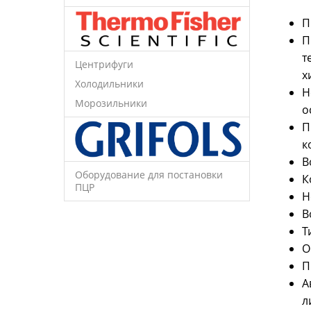
П
П
т
Центрифуги
х
Холодильники
Н
Морозильники
о
П
к
В
Оборудование для постановки
К
ПЦР
Н
В
Т
О
П
А
л