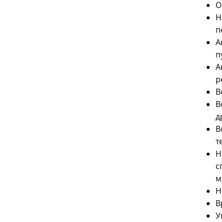
О
Н
п
А
п
А
р
В
В
д
В
т
Н
с
м
Н
В
У