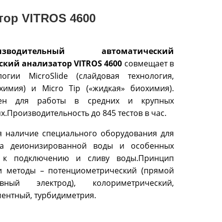
тор VITROS 4600
оизводительный автоматический
кий анализатор VITROS 4600
совмещает в
логии MicroSlide (слайдовая технология,
химия) и Micro Tip («жидкая» биохимия).
чен для работы в средних и крупных
.Производительность до 845 тестов в час.
я наличие специального оборудования для
ва деионизированной воды и особенных
 к подключению и сливу воды.Принцип
и методы – потенциометрический (прямой
ивный электрод), колориметрический,
нтный, турбидиметрия.