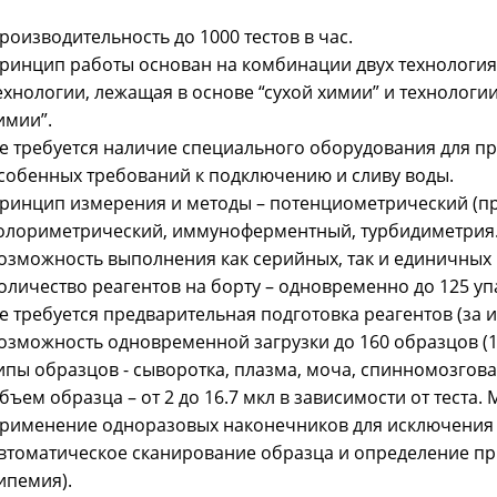
роизводительность до 1000 тестов в час.
ринцип работы основан на комбинации двух технологи
ехнологии, лежащая в основе “сухой химии” и технолог
имии”.
е требуется наличие специального оборудования для п
собенных требований к подключению и сливу воды.
ринцип измерения и методы – потенциометрический (пр
олориметрический, иммуноферментный, турбидиметрия
озможность выполнения как серийных, так и единичных
оличество реагентов на борту – одновременно до 125 уп
е требуется предварительная подготовка реагентов (за 
озможность одновременной загрузки до 160 образцов (1
ипы образцов - сыворотка, плазма, моча, спинномозгова
бъем образца – от 2 до 16.7 мкл в зависимости от теста.
рименение одноразовых наконечников для исключения 
втоматическое сканирование образца и определение при
ипемия).